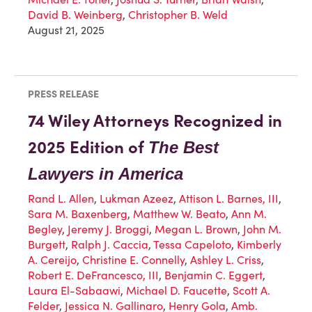
David B. Weinberg
,
Christopher B. Weld
August 21, 2025
PRESS RELEASE
74 Wiley Attorneys Recognized in
2025 Edition of
The Best
Lawyers in America
Rand L. Allen
,
Lukman Azeez
,
Attison L. Barnes, III
,
Sara M. Baxenberg
,
Matthew W. Beato
,
Ann M.
Begley
,
Jeremy J. Broggi
,
Megan L. Brown
,
John M.
Burgett
,
Ralph J. Caccia
,
Tessa Capeloto
,
Kimberly
A. Cereijo
,
Christine E. Connelly
,
Ashley L. Criss
,
Robert E. DeFrancesco, III
,
Benjamin C. Eggert
,
Laura El-Sabaawi
,
Michael D. Faucette
,
Scott A.
Felder
,
Jessica N. Gallinaro
,
Henry Gola
,
Amb.