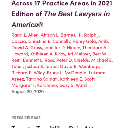
Across 17 Practice Areas in 2021
Edition of
The Best Lawyers in
America®
Rand L. Allen
,
Attison L. Barnes, III
,
Ralph J.
Caccia
,
Christine E. Connelly
,
Henry Gola
,
Amb.
David A. Gross
,
Jennifer D. Hindin
,
Theodore A.
Howard
,
Kathleen A. Kirby
,
Ari Meltzer
,
Bert W.
Rein
,
Bennett L. Ross
,
Peter D. Shields
,
Michael E.
Toner
,
Joshua S. Turner
,
David B. Weinberg
,
Richard E. Wiley
,
Bruce L. McDonald
,
Lukman
Azeez
,
Tatiana Sainati
,
Kathleen E. Scott
,
Margaret T. Karchmer
,
Gary S. Ward
August 20, 2020
PRESS RELEASE