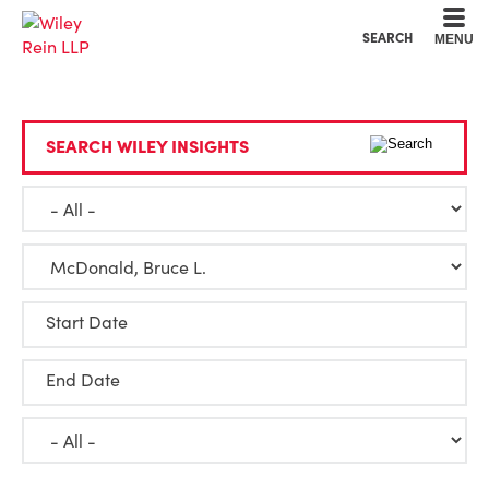
Cookie Settings
Main Content
Main Menu
SEARCH
MENU
SEARCH WILEY INSIGHTS
Start Date
End Date