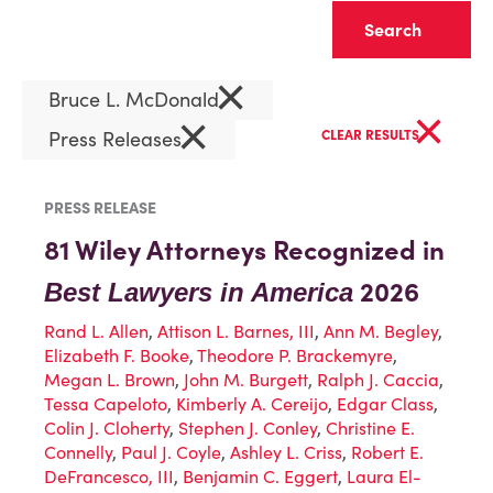
Clear
×
Bruce L. McDonald
×
×
Press Releases
CLEAR RESULTS
PRESS RELEASE
81 Wiley Attorneys Recognized in
2026
Best Lawyers in America
Rand L. Allen
,
Attison L. Barnes, III
,
Ann M. Begley
,
Elizabeth F. Booke
,
Theodore P. Brackemyre
,
Megan L. Brown
,
John M. Burgett
,
Ralph J. Caccia
,
Tessa Capeloto
,
Kimberly A. Cereijo
,
Edgar Class
,
Colin J. Cloherty
,
Stephen J. Conley
,
Christine E.
Connelly
,
Paul J. Coyle
,
Ashley L. Criss
,
Robert E.
DeFrancesco, III
,
Benjamin C. Eggert
,
Laura El-