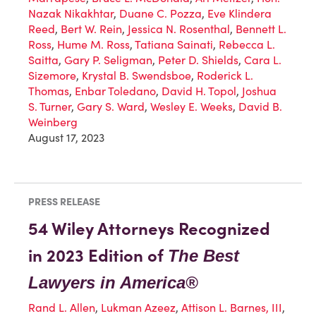
Nazak Nikakhtar
,
Duane C. Pozza
,
Eve Klindera
Reed
,
Bert W. Rein
,
Jessica N. Rosenthal
,
Bennett L.
Ross
,
Hume M. Ross
,
Tatiana Sainati
,
Rebecca L.
Saitta
,
Gary P. Seligman
,
Peter D. Shields
,
Cara L.
Sizemore
,
Krystal B. Swendsboe
,
Roderick L.
Thomas
,
Enbar Toledano
,
David H. Topol
,
Joshua
S. Turner
,
Gary S. Ward
,
Wesley E. Weeks
,
David B.
Weinberg
August 17, 2023
PRESS RELEASE
54 Wiley Attorneys Recognized
in 2023 Edition of
The Best
Lawyers in America®
Rand L. Allen
,
Lukman Azeez
,
Attison L. Barnes, III
,