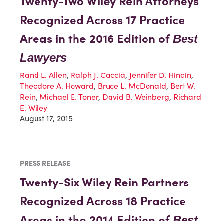
Twenty-Two Wiley Rein Attorneys
Recognized Across 17 Practice
Areas in the 2016 Edition of
Best
Lawyers
Rand L. Allen
,
Ralph J. Caccia
,
Jennifer D. Hindin
,
Theodore A. Howard
,
Bruce L. McDonald
,
Bert W.
Rein
,
Michael E. Toner
,
David B. Weinberg
,
Richard
E. Wiley
August 17, 2015
PRESS RELEASE
Twenty-Six Wiley Rein Partners
Recognized Across 18 Practice
Areas in the 2014 Edition of
Best