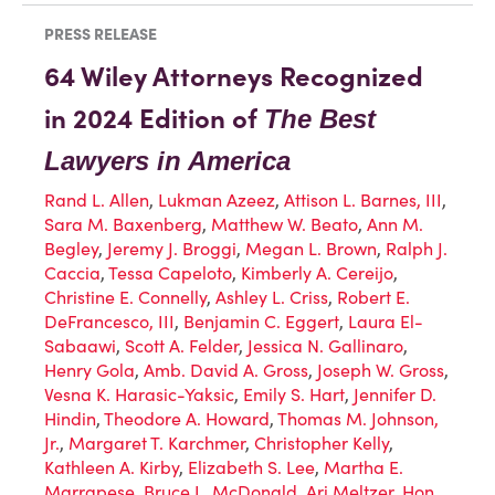
PRESS RELEASE
64 Wiley Attorneys Recognized
in 2024 Edition of
The Best
Lawyers in America
Rand L. Allen
,
Lukman Azeez
,
Attison L. Barnes, III
,
Sara M. Baxenberg
,
Matthew W. Beato
,
Ann M.
Begley
,
Jeremy J. Broggi
,
Megan L. Brown
,
Ralph J.
Caccia
,
Tessa Capeloto
,
Kimberly A. Cereijo
,
Christine E. Connelly
,
Ashley L. Criss
,
Robert E.
DeFrancesco, III
,
Benjamin C. Eggert
,
Laura El-
Sabaawi
,
Scott A. Felder
,
Jessica N. Gallinaro
,
Henry Gola
,
Amb. David A. Gross
,
Joseph W. Gross
,
Vesna K. Harasic-Yaksic
,
Emily S. Hart
,
Jennifer D.
Hindin
,
Theodore A. Howard
,
Thomas M. Johnson,
Jr.
,
Margaret T. Karchmer
,
Christopher Kelly
,
Kathleen A. Kirby
,
Elizabeth S. Lee
,
Martha E.
Marrapese
,
Bruce L. McDonald
,
Ari Meltzer
,
Hon.