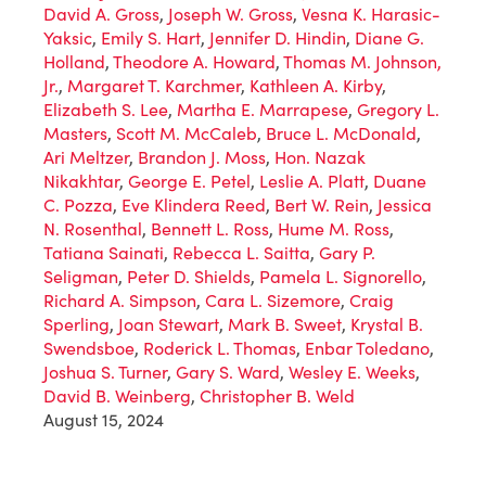
David A. Gross
,
Joseph W. Gross
,
Vesna K. Harasic-
Yaksic
,
Emily S. Hart
,
Jennifer D. Hindin
,
Diane G.
Holland
,
Theodore A. Howard
,
Thomas M. Johnson,
Jr.
,
Margaret T. Karchmer
,
Kathleen A. Kirby
,
Elizabeth S. Lee
,
Martha E. Marrapese
,
Gregory L.
Masters
,
Scott M. McCaleb
,
Bruce L. McDonald
,
Ari Meltzer
,
Brandon J. Moss
,
Hon. Nazak
Nikakhtar
,
George E. Petel
,
Leslie A. Platt
,
Duane
C. Pozza
,
Eve Klindera Reed
,
Bert W. Rein
,
Jessica
N. Rosenthal
,
Bennett L. Ross
,
Hume M. Ross
,
Tatiana Sainati
,
Rebecca L. Saitta
,
Gary P.
Seligman
,
Peter D. Shields
,
Pamela L. Signorello
,
Richard A. Simpson
,
Cara L. Sizemore
,
Craig
Sperling
,
Joan Stewart
,
Mark B. Sweet
,
Krystal B.
Swendsboe
,
Roderick L. Thomas
,
Enbar Toledano
,
Joshua S. Turner
,
Gary S. Ward
,
Wesley E. Weeks
,
David B. Weinberg
,
Christopher B. Weld
August 15, 2024