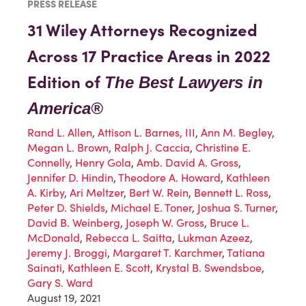
PRESS RELEASE
31 Wiley Attorneys Recognized
Across 17 Practice Areas in 2022
Edition of
The Best Lawyers in
America®
Rand L. Allen
,
Attison L. Barnes, III
,
Ann M. Begley
,
Megan L. Brown
,
Ralph J. Caccia
,
Christine E.
Connelly
,
Henry Gola
,
Amb. David A. Gross
,
Jennifer D. Hindin
,
Theodore A. Howard
,
Kathleen
A. Kirby
,
Ari Meltzer
,
Bert W. Rein
,
Bennett L. Ross
,
Peter D. Shields
,
Michael E. Toner
,
Joshua S. Turner
,
David B. Weinberg
,
Joseph W. Gross
,
Bruce L.
McDonald
,
Rebecca L. Saitta
,
Lukman Azeez
,
Jeremy J. Broggi
,
Margaret T. Karchmer
,
Tatiana
Sainati
,
Kathleen E. Scott
,
Krystal B. Swendsboe
,
Gary S. Ward
August 19, 2021