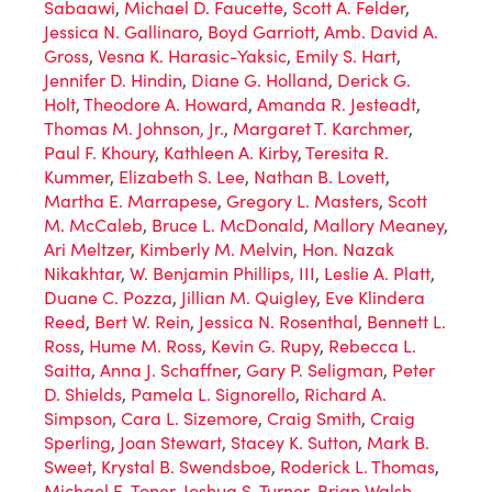
Sabaawi
,
Michael D. Faucette
,
Scott A. Felder
,
Jessica N. Gallinaro
,
Boyd Garriott
,
Amb. David A.
Gross
,
Vesna K. Harasic-Yaksic
,
Emily S. Hart
,
Jennifer D. Hindin
,
Diane G. Holland
,
Derick G.
Holt
,
Theodore A. Howard
,
Amanda R. Jesteadt
,
Thomas M. Johnson, Jr.
,
Margaret T. Karchmer
,
Paul F. Khoury
,
Kathleen A. Kirby
,
Teresita R.
Kummer
,
Elizabeth S. Lee
,
Nathan B. Lovett
,
Martha E. Marrapese
,
Gregory L. Masters
,
Scott
M. McCaleb
,
Bruce L. McDonald
,
Mallory Meaney
,
Ari Meltzer
,
Kimberly M. Melvin
,
Hon. Nazak
Nikakhtar
,
W. Benjamin Phillips, III
,
Leslie A. Platt
,
Duane C. Pozza
,
Jillian M. Quigley
,
Eve Klindera
Reed
,
Bert W. Rein
,
Jessica N. Rosenthal
,
Bennett L.
Ross
,
Hume M. Ross
,
Kevin G. Rupy
,
Rebecca L.
Saitta
,
Anna J. Schaffner
,
Gary P. Seligman
,
Peter
D. Shields
,
Pamela L. Signorello
,
Richard A.
Simpson
,
Cara L. Sizemore
,
Craig Smith
,
Craig
Sperling
,
Joan Stewart
,
Stacey K. Sutton
,
Mark B.
Sweet
,
Krystal B. Swendsboe
,
Roderick L. Thomas
,
Michael E. Toner
,
Joshua S. Turner
,
Brian Walsh
,