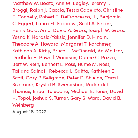
Matthew W. Beato
,
Ann M. Begley
,
Jeremy J.
Broggi
,
Ralph J. Caccia
,
Tessa Capeloto
,
Christine
E. Connelly
,
Robert E. DeFrancesco, III
,
Benjamin
C. Eggert
,
Laura El-Sabaawi
,
Scott A. Felder
,
Henry Gola
,
Amb. David A. Gross
,
Joseph W. Gross
,
Vesna K. Harasic-Yaksic
,
Jennifer D. Hindin
,
Theodore A. Howard
,
Margaret T. Karchmer
,
Kathleen A. Kirby
,
Bruce L. McDonald
,
Ari Meltzer
,
Dorthula H. Powell-Woodson
,
Duane C. Pozza
,
Bert W. Rein
,
Bennett L. Ross
,
Hume M. Ross
,
Tatiana Sainati
,
Rebecca L. Saitta
,
Kathleen E.
Scott
,
Gary P. Seligman
,
Peter D. Shields
,
Cara L.
Sizemore
,
Krystal B. Swendsboe
,
Roderick L.
Thomas
,
Enbar Toledano
,
Michael E. Toner
,
David
H. Topol
,
Joshua S. Turner
,
Gary S. Ward
,
David B.
Weinberg
August 18, 2022